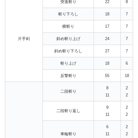
突進斬り
22
8
斬り下ろし
18
7
横斬り
17
7
片手剣
斜め斬り上げ
24
7
斜め斬り下ろし
27
7
斬り上げ
18
6
反撃斬り
55
18
8
2
二段斬り
11
2
9
2
二段斬り返し
11
2
6
2
車輪斬り
11
2