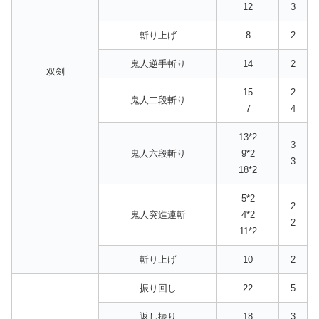
12
3
斬り上げ
8
2
鬼人逆手斬り
14
2
双剣
15
2
鬼人二段斬り
7
4
13*2
3
鬼人六段斬り
9*2
3
18*2
5*2
2
鬼人突進連斬
4*2
2
11*2
斬り上げ
10
2
振り回し
22
5
返し振り
18
3