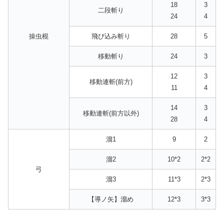
18
3
二段斬り
24
4
操虫棍
飛び込み斬り
28
5
移動斬り
24
3
12
3
移動連斬(前方)
11
4
14
3
移動連斬(前方以外)
28
4
溜1
9
2
溜2
10*2
2*2
弓
溜3
11*3
2*3
【導ノ矢】溜め
12*3
3*3