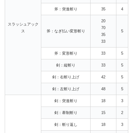
斧：突進斬り
35
4
20
スラッシュアック
70
ス
斧：なぎ払い変形斬り
5
35
33
斧：変形斬り
33
5
剣：縦斬り
33
5
剣：右斬り上げ
42
5
剣：左斬り上げ
48
5
剣：突進斬り
18
3
剣：牽制斬り
15
2
剣：斬り返し
18
3