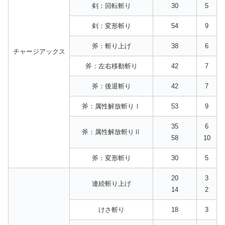
剣：回転斬り
30
5
剣：変形斬り
54
9
斧：斬り上げ
38
6
チャージアックス
斧：左右移動斬り
42
7
斧：後退斬り
42
7
斧：属性解放斬りⅠ
53
9
35
6
斧：属性解放斬りⅡ
58
10
斧：変形斬り
30
5
20
3
連続斬り上げ
14
2
けさ斬り
18
3