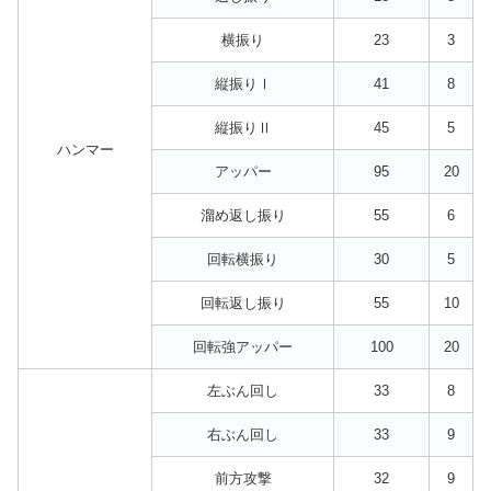
横振り
23
3
縦振りⅠ
41
8
縦振りⅡ
45
5
ハンマー
アッパー
95
20
溜め返し振り
55
6
回転横振り
30
5
回転返し振り
55
10
回転強アッパー
100
20
左ぶん回し
33
8
右ぶん回し
33
9
前方攻撃
32
9