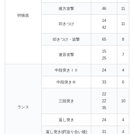
後方攻撃
46
11
狩猟笛
14
叩きつけ
11
42
叩きつけ・追撃
65
8
15
連音攻撃
7
25
中段突きⅠⅡ
24
4
中段突きⅢ
33
6
22
三段突き
22
10
ランス
35
返し突き
24
4
返し突き(鍔迫り合い後)
31
4