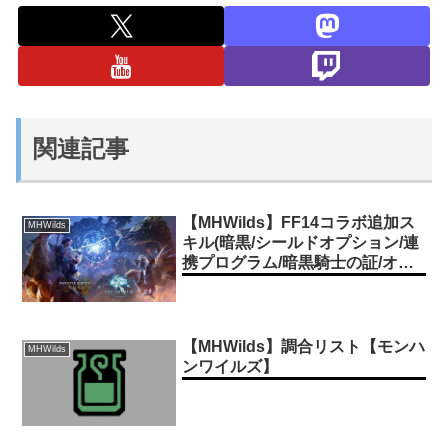
関連記事
【MHWilds】FF14コラボ追加ス
MHWilds
キル(暗黒/シールドオプション/連
携プログラム/暗黒騎士の証/オメ
ガレゾナンス)の効果【モンハン
ワイルズ】
【MHWilds】調合リスト【モンハ
MHWilds
ンワイルズ】