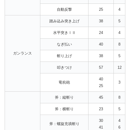
自動反撃
25
4
踏み込み突き上げ
38
5
水平突きⅠⅡ
24
4
なぎ払い
40
8
ガンランス
斬り上げ
38
5
叩きつけ
57
12
40
竜杭砲
3
25
斧：縦斬り
45
8
斧：横斬り
23
5
30
4
斧：螺旋充填斬り
41
6