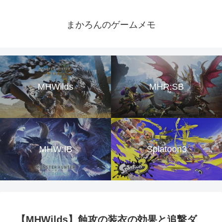
まかろんのゲームメモ
MHWilds
MHR:SB
MHW:IB
Splatoon3
【MHWilds】蝕攻の装衣の効果と追撃ダ