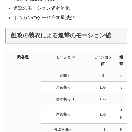
追撃のモーション値弱体化
ボウガンのゲージ増加量減少
蝕攻の装衣による追撃のモーション値
武器種
モーション
モーション
追
値
撃
縦斬り
81
5
溜め斬りⅠ
106
5
溜め斬りⅡ
135
5
5
溜め斬りⅢ
168
10
強溜め斬りⅠ
111
10