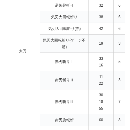
逆袈裟斬り
32
6
気刃大回転斬り
38
6
気刃大回転斬り(赤)
42
6
気刃大回転斬り(ゲージ不
19
3
足)
太刀
33
赤刃斬りⅠ
5
16
11
赤刃斬りⅡ
3
22
30
赤刃斬りⅢ
18
7
55
赤刃旋転斬
60
8