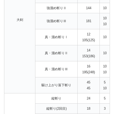
強溜め斬りⅡ
144
10
10
大剣
強溜め斬りⅢ
181
10
12
真・溜め斬りⅠ
10
105(125)
14
真・溜め斬りⅡ
10
153(186)
16
10
真・溜め斬りⅢ
195(248)
10
45
5
駆け上がり落下斬り
45
10
縦斬り
24
5
縦斬り(2回目)
18
3