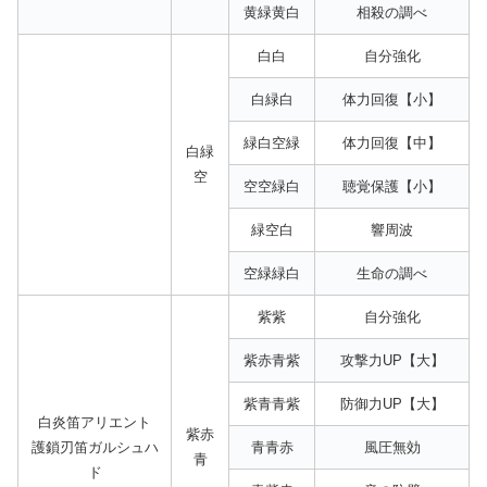
黄緑黄白
相殺の調べ
白白
自分強化
白緑白
体力回復【小】
緑白空緑
体力回復【中】
白緑
空
空空緑白
聴覚保護【小】
緑空白
響周波
空緑緑白
生命の調べ
紫紫
自分強化
紫赤青紫
攻撃力UP【大】
紫青青紫
防御力UP【大】
白炎笛アリエント
紫赤
護鎖刃笛ガルシュハ
青青赤
風圧無効
青
ド