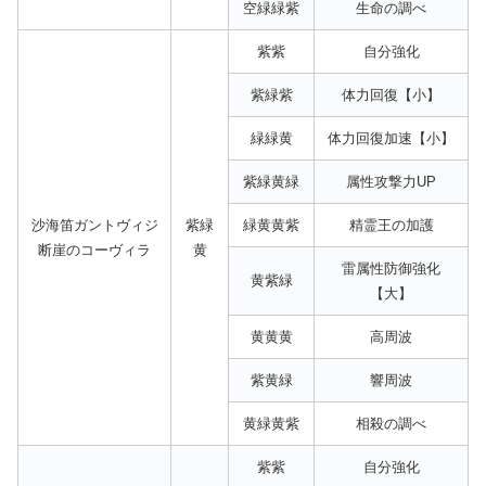
空緑緑紫
生命の調べ
紫紫
自分強化
紫緑紫
体力回復【小】
緑緑黄
体力回復加速【小】
紫緑黄緑
属性攻撃力UP
沙海笛ガントヴィジ
紫緑
緑黄黄紫
精霊王の加護
断崖のコーヴィラ
黄
雷属性防御強化
黄紫緑
【大】
黄黄黄
高周波
紫黄緑
響周波
黄緑黄紫
相殺の調べ
紫紫
自分強化