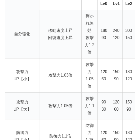
Lv0
Lv1
Lv2
弾か
れ無
移動速度上昇
効
180
240
300
自分強化
回復速度上昇
攻撃
90
120
150
力1.2
倍
攻撃
攻撃力
力
120
150
180
攻撃力1.03倍
UP【小】
1.05
60
90
120
倍
攻撃
攻撃力
90
120
150
攻撃力1.05倍
力1.1
UP【大】
30
60
90
倍
防御
防御力
力
120
150
180
防御力1.1倍
UP【小】
1.15
60
90
120