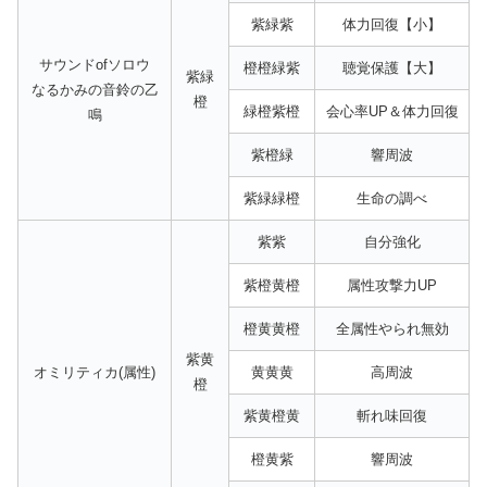
紫緑紫
体力回復【小】
サウンドofソロウ
橙橙緑紫
聴覚保護【大】
紫緑
なるかみの音鈴の乙
橙
緑橙紫橙
会心率UP＆体力回復
鳴
紫橙緑
響周波
紫緑緑橙
生命の調べ
紫紫
自分強化
紫橙黄橙
属性攻撃力UP
橙黄黄橙
全属性やられ無効
紫黄
オミリティカ(属性)
黄黄黄
高周波
橙
紫黄橙黄
斬れ味回復
橙黄紫
響周波