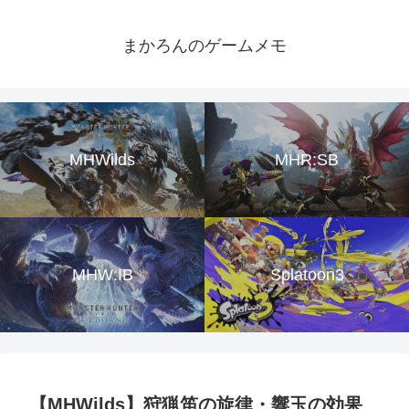
まかろんのゲームメモ
MHWilds
MHR:SB
MHW:IB
Splatoon3
【MHWilds】狩猟笛の旋律・響玉の効果