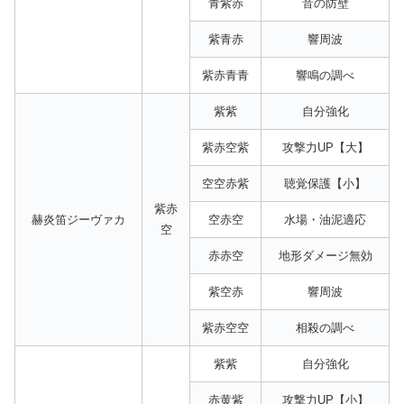
青紫赤
音の防壁
紫青赤
響周波
紫赤青青
響鳴の調べ
紫紫
自分強化
紫赤空紫
攻撃力UP【大】
空空赤紫
聴覚保護【小】
紫赤
赫炎笛ジーヴァカ
空赤空
水場・油泥適応
空
赤赤空
地形ダメージ無効
紫空赤
響周波
紫赤空空
相殺の調べ
紫紫
自分強化
赤黄紫
攻撃力UP【小】