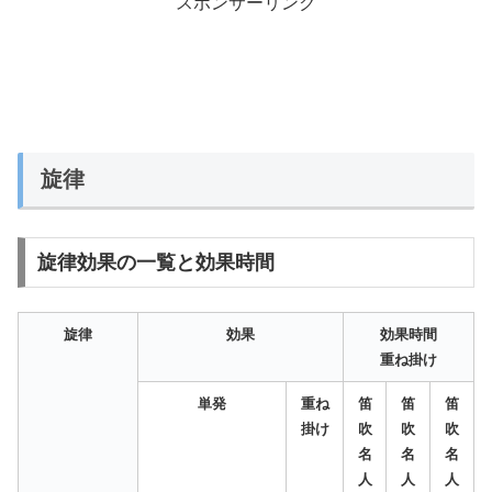
スポンサーリンク
旋律
旋律効果の一覧と効果時間
旋律
効果
効果時間
重ね掛け
単発
重ね
笛
笛
笛
掛け
吹
吹
吹
名
名
名
人
人
人