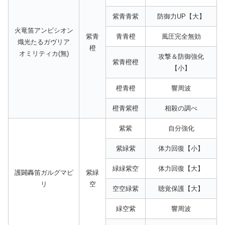
紫青青紫
防御力UP【大】
火竜笛アンビシオン
紫青
青青橙
風圧完全無効
熾光たるガヴリア
橙
オミリティカ(無)
攻撃＆防御強化
紫青橙橙
【小】
橙青橙
響周波
橙青紫橙
相殺の調べ
紫紫
自分強化
紫緑紫
体力回復【小】
緑緑紫空
体力回復【大】
護闢轟笛ガルグマピ
紫緑
リ
空
空空緑紫
聴覚保護【大】
緑空紫
響周波