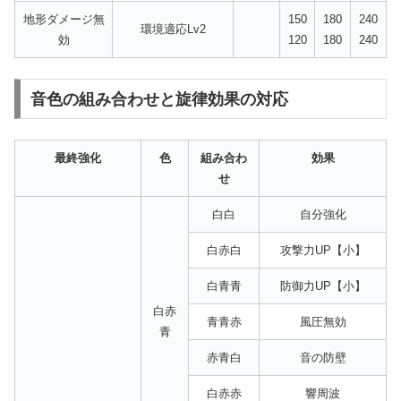
地形ダメージ無
150
180
240
環境適応Lv2
効
120
180
240
音色の組み合わせと旋律効果の対応
最終強化
色
組み合わ
効果
せ
白白
自分強化
白赤白
攻撃力UP【小】
白青青
防御力UP【小】
白赤
青青赤
風圧無効
青
赤青白
音の防壁
白赤赤
響周波