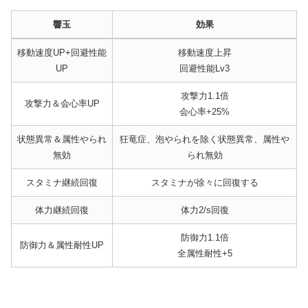
響玉
効果
響玉
効果
移動速度UP+回避性能
移動速度上昇
UP
回避性能Lv3
攻撃力1.1倍
攻撃力＆会心率UP
会心率+25%
状態異常＆属性やられ
狂竜症、泡やられを除く状態異常、属性や
無効
られ無効
スタミナ継続回復
スタミナが徐々に回復する
体力継続回復
体力2/s回復
防御力1.1倍
防御力＆属性耐性UP
全属性耐性+5