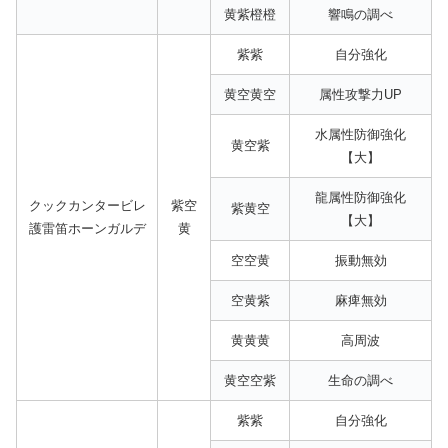
黄紫橙橙
響鳴の調べ
紫紫
自分強化
黄空黄空
属性攻撃力UP
水属性防御強化
黄空紫
【大】
龍属性防御強化
クックカンタービレ
紫空
紫黄空
【大】
護雷笛ホーンガルデ
黄
空空黄
振動無効
空黄紫
麻痺無効
黄黄黄
高周波
黄空空紫
生命の調べ
紫紫
自分強化