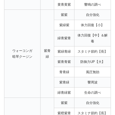
黄青黄紫
響鳴の調べ
紫紫
自分強化
紫緑紫
体力回復【小】
体力回復【中】＆解
緑青紫青
毒
ウォーコンガ
紫青
紫緑青緑
スタミナ節約【長】
暗琴クージン
緑
紫青青紫
防御力UP【大】
青青緑
風圧無効
紫青緑
響周波
緑青緑紫
生命の調べ
紫紫
自分強化
紫橙紫青
スタミナ節約【長】