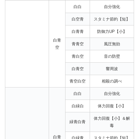
白白
自分強化
白空青
スタミナ節約【短】
白青青
防御力UP【小】
白青
青青空
風圧無効
空
青白空
音の防壁
白青空
響周波
青空白空
相殺の調べ
白白
自分強化
白緑白
体力回復【小】
体力回復【小】＆解
緑青白青
毒
白青
白緑青
スタミナ節約【短】