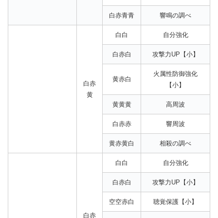
白赤青青
響鳴の調べ
白白
自分強化
白赤白
攻撃力UP【小】
火属性防御強化
黄赤白
白赤
【小】
黄
黄黄黄
高周波
白赤赤
響周波
黄赤黄白
相殺の調べ
白白
自分強化
白赤白
攻撃力UP【小】
空空赤白
聴覚保護【小】
白赤