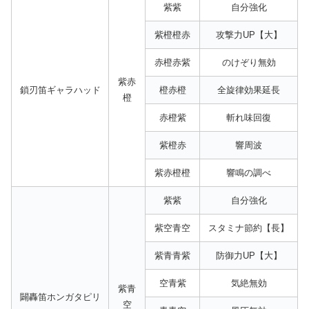
紫紫
自分強化
紫橙橙赤
攻撃力UP【大】
赤橙赤紫
のけぞり無効
紫赤
鎖刃笛ギャラハッド
橙赤橙
全旋律効果延長
橙
赤橙紫
斬れ味回復
紫橙赤
響周波
紫赤橙橙
響鳴の調べ
紫紫
自分強化
紫空青空
スタミナ節約【長】
紫青青紫
防御力UP【大】
空青紫
気絶無効
紫青
闢轟笛ホンガタピリ
空