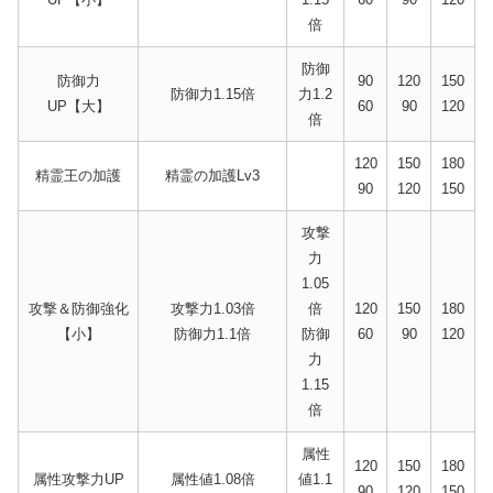
倍
防御
防御力
90
120
150
防御力1.15倍
力1.2
UP【大】
60
90
120
倍
120
150
180
精霊王の加護
精霊の加護Lv3
90
120
150
攻撃
力
1.05
攻撃＆防御強化
攻撃力1.03倍
倍
120
150
180
【小】
防御力1.1倍
防御
60
90
120
力
1.15
倍
属性
120
150
180
属性攻撃力UP
属性値1.08倍
値1.1
90
120
150