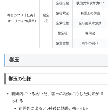
空橙橙紫
状態異常攻撃力UP
紫橙紫空
精霊王の加護
毒笛カプリ【狂奏】
紫空
オミリティカ(異常)
橙
空紫橙橙
全状態異常無効
橙空橙
響周波
紫空空橙
相殺の調べ
響玉
響玉の仕様
範囲内にいるあいだ、響玉の種類に応じた効果が得
られる
範囲外に出ると5秒後に効果が失われる