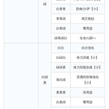
緑
白青青
防御力UP【小】
青青緑
風圧無効
白青緑
響周波
緑青緑白
生命の調べ
白白
自分強化
白緑白
体力回復【小】
緑緑黄
体力回復加速【小】
白緑
雷属性防御強化
黄白緑
黄
【小】
黄黄黄
高周波
白黄緑
響周波