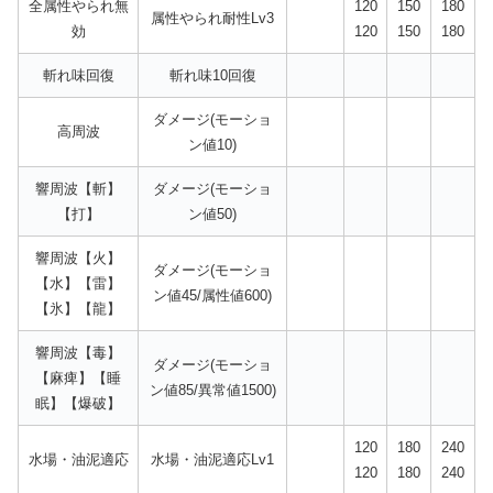
全属性やられ無
120
150
180
属性やられ耐性Lv3
効
120
150
180
斬れ味回復
斬れ味10回復
ダメージ(モーショ
高周波
ン値10)
響周波【斬】
ダメージ(モーショ
【打】
ン値50)
響周波【火】
ダメージ(モーショ
【水】【雷】
ン値45/属性値600)
【氷】【龍】
響周波【毒】
ダメージ(モーショ
【麻痺】【睡
ン値85/異常値1500)
眠】【爆破】
120
180
240
水場・油泥適応
水場・油泥適応Lv1
120
180
240