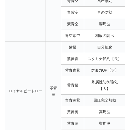
青青空
風圧無効
青紫空
音の防壁
紫青空
響周波
青空紫空
相殺の調べ
紫紫
自分強化
紫黄青
スタミナ節約【長】
紫青青紫
防御力UP【大】
氷属性防御強化
黄青紫
紫青
【大】
ロイヤルビードロー
黄
青青黄紫
風圧完全無効
黄黄黄
高周波
紫青黄
響周波