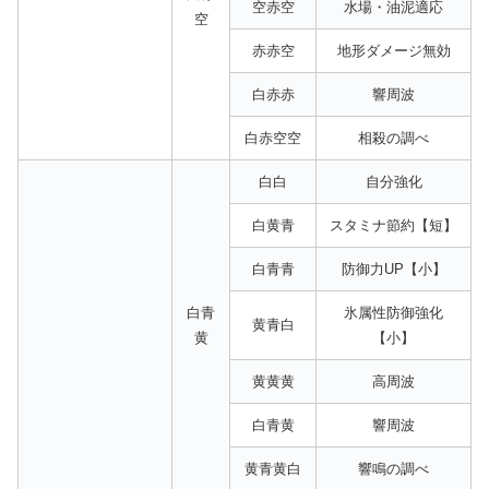
空赤空
水場・油泥適応
空
赤赤空
地形ダメージ無効
白赤赤
響周波
白赤空空
相殺の調べ
白白
自分強化
白黄青
スタミナ節約【短】
白青青
防御力UP【小】
白青
氷属性防御強化
黄青白
黄
【小】
黄黄黄
高周波
白青黄
響周波
黄青黄白
響鳴の調べ