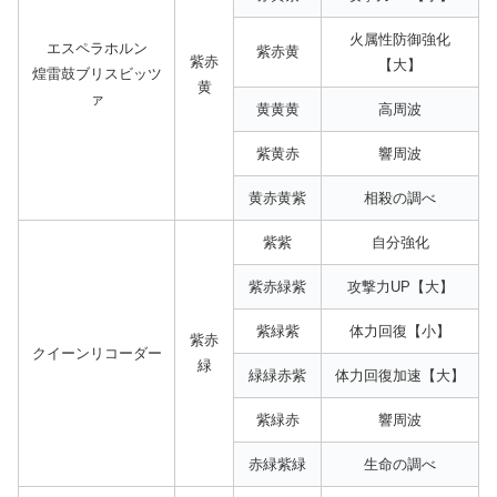
火属性防御強化
エスペラホルン
紫赤黄
紫赤
【大】
煌雷鼓ブリスビッツ
黄
ァ
黄黄黄
高周波
紫黄赤
響周波
黄赤黄紫
相殺の調べ
紫紫
自分強化
紫赤緑紫
攻撃力UP【大】
紫緑紫
体力回復【小】
紫赤
クイーンリコーダー
緑
緑緑赤紫
体力回復加速【大】
紫緑赤
響周波
赤緑紫緑
生命の調べ