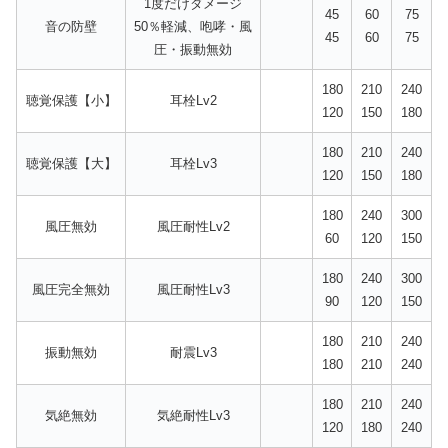
1度だけダメージ
45
60
75
音の防壁
50％軽減、咆哮・風
45
60
75
圧・振動無効
180
210
240
聴覚保護【小】
耳栓Lv2
120
150
180
180
210
240
聴覚保護【大】
耳栓Lv3
120
150
180
180
240
300
風圧無効
風圧耐性Lv2
60
120
150
180
240
300
風圧完全無効
風圧耐性Lv3
90
120
150
180
210
240
振動無効
耐震Lv3
180
210
240
180
210
240
気絶無効
気絶耐性Lv3
120
180
240