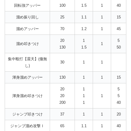
回転強アッパー
100
1.5
1
40
溜め振り回し
25
1.1
1
15
溜めアッパー
70
1.2
1
45
20
1
5
溜め叩きつけ
1
130
1.5
50
集中殴打【震天】(傷無
30
1
1
し)
渾身溜めアッパー
130
1
1
15
20
1
5
渾身溜め叩きつけ
20
1
1
5
200
1
40
ジャンプ叩きつけ
37
1
1
20
ジャンプ溜め攻撃Ⅰ
65
1.1
1
40