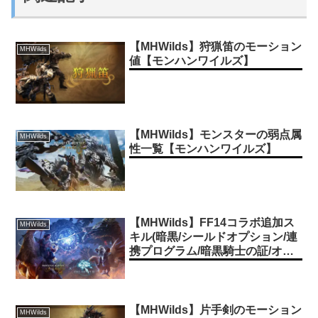
【MHWilds】狩猟笛のモーション
MHWilds
値【モンハンワイルズ】
【MHWilds】モンスターの弱点属
MHWilds
性一覧【モンハンワイルズ】
【MHWilds】FF14コラボ追加ス
MHWilds
キル(暗黒/シールドオプション/連
携プログラム/暗黒騎士の証/オメ
ガレゾナンス)の効果【モンハン
ワイルズ】
【MHWilds】片手剣のモーション
MHWilds