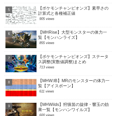
【ポケモンチャンピオンズ】素早さの
計算式と各種補正値
905 views
【MHRise】大型モンスターの体力一
覧【モンハンライズ】
855 views
【ポケモンチャンピオンズ】ステータ
ス調整(実数値調整)まとめ
713 views
【MHW:IB】MRのモンスターの体力一
覧【アイスボーン】
611 views
【MHWilds】狩猟笛の旋律・響玉の効
果一覧【モンハンワイルズ】
600 views