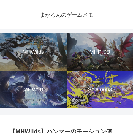
まかろんのゲームメモ
MHWilds
MHR:SB
MHW:IB
Splatoon3
【MHWilds】ハンマーのモーション値