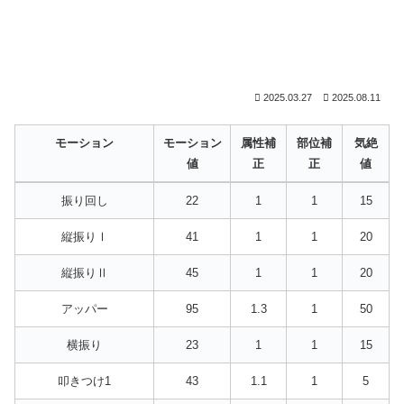
2025.03.27
2025.08.11
モーション
モーション
属性補
部位補
気絶
値
正
正
値
モーション
モーション
属性補
部位補
気絶
振り回し
22
1
1
15
値
正
正
値
縦振りⅠ
41
1
1
20
縦振りⅡ
45
1
1
20
アッパー
95
1.3
1
50
横振り
23
1
1
15
叩きつけ1
43
1.1
1
5