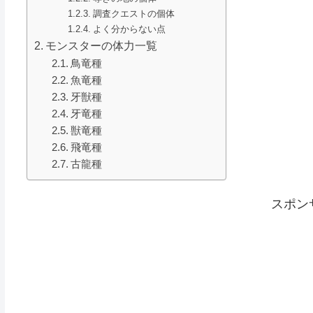
調査クエストの個体
よく分からない点
モンスターの体力一覧
鳥竜種
魚竜種
牙獣種
牙竜種
獣竜種
飛竜種
古龍種
スポン