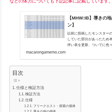
などの体力についても下記記事に記載しています
【MHW:IB】導き
ン】
以前に投稿したモンスター
していた部分があったため
伴い表を更新、ついでに色
モンス...
macarongamemo.com
目次
仕様と検証方法
検証方法
仕様
フリークエスト・探索の個体
導きの地の個体