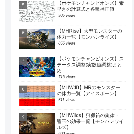
【ポケモンチャンピオンズ】素
早さの計算式と各種補正値
905 views
【MHRise】大型モンスターの
体力一覧【モンハンライズ】
855 views
【ポケモンチャンピオンズ】ス
テータス調整(実数値調整)まと
め
713 views
【MHW:IB】MRのモンスター
の体力一覧【アイスボーン】
611 views
【MHWilds】狩猟笛の旋律・
響玉の効果一覧【モンハンワイ
ルズ】
600 views