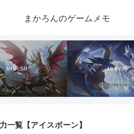
まかろんのゲームメモ
MHR:SB
MHW:IB
体力一覧【アイスボーン】