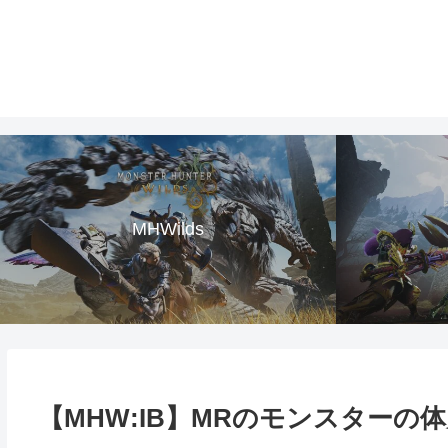
MHWilds
【MHW:IB】MRのモンスターの