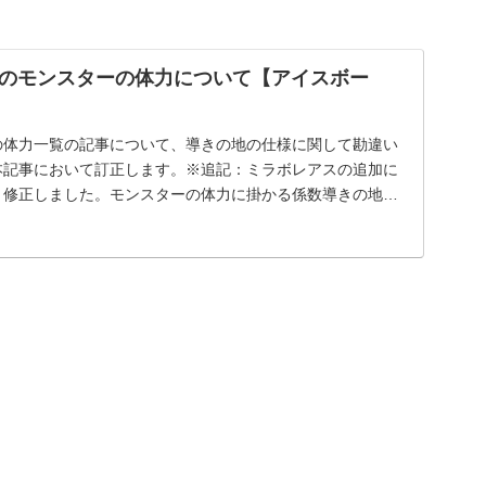
。
の地のモンスターの体力について【アイスボー
の体力一覧の記事について、導きの地の仕様に関して勘違い
本記事において訂正します。※追記：ミラボレアスの追加に
々修正しました。モンスターの体力に掛かる係数導きの地の