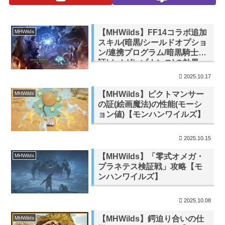
【MHWilds】FF14コラボ追加
MHWilds
スキル(暗黒/シールドオプショ
ン/連携プログラム/暗黒騎士の
証/オメガレゾナンス)の効果
【モンハンワイルズ】
2025.10.17
【MHWilds】ピクトマンサー
MHWilds
の証(絵画魔法)の性能(モーシ
ョン値)【モンハンワイルズ】
2025.10.15
【MHWilds】「零式オメガ・
MHWilds
プラネテス検証戦」攻略【モ
ンハンワイルズ】
2025.10.08
【MHWilds】鍔迫り合いの仕
MHWilds