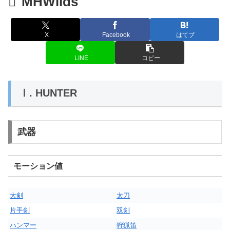
MHWilds
X
Facebook
はてブ
LINE
コピー
Ⅰ. HUNTER
武器
モーション値
大剣
太刀
片手剣
双剣
ハンマー
狩猟笛