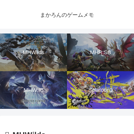
まかろんのゲームメモ
MHWilds
MHR:SB
MHW:IB
Splatoon3