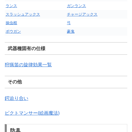
ランス
ガンランス
スラッシュアックス
チャージアックス
操虫棍
弓
ボウガン
豪鬼
武器種固有の仕様
狩猟笛の旋律効果一覧
その他
鍔迫り合い
ピクトマンサー(絵画魔法)
防具