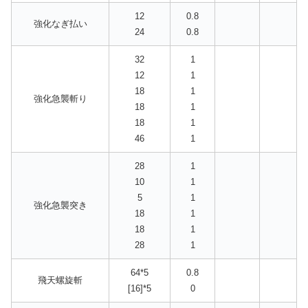
12
0.8
強化なぎ払い
24
0.8
32
1
12
1
18
1
強化急襲斬り
18
1
18
1
46
1
28
1
10
1
5
1
強化急襲突き
18
1
18
1
28
1
64*5
0.8
飛天螺旋斬
[16]*5
0