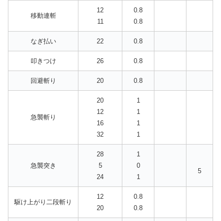
12
0.8
移動連斬
11
0.8
なぎ払い
22
0.8
叩きつけ
26
0.8
回避斬り
20
0.8
20
1
12
1
急襲斬り
16
1
32
1
28
1
急襲突き
5
0
5
24
1
12
0.8
駆け上がり二段斬り
20
0.8