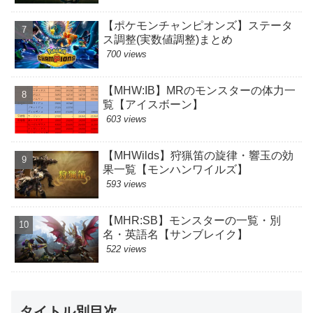
【ポケモンチャンピオンズ】ステータ
ス調整(実数値調整)まとめ
700 views
【MHW:IB】MRのモンスターの体力一
覧【アイスボーン】
603 views
【MHWilds】狩猟笛の旋律・響玉の効
果一覧【モンハンワイルズ】
593 views
【MHR:SB】モンスターの一覧・別
名・英語名【サンブレイク】
522 views
タイトル別目次