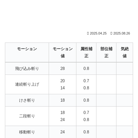
2025.04.25
2025.08.26
モーション
モーション
属性補
部位補
気絶
値
正
正
値
モーション
モーション
属性補
部位補
気絶
飛び込み斬り
28
0.8
値
正
正
値
20
0.7
連続斬り上げ
14
0.8
けさ斬り
18
0.8
18
0.7
二段斬り
24
0.8
移動斬り
24
0.8