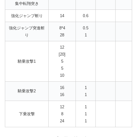
集中転翔突き
強化ジャンプ斬り
14
0.6
強化ジャンプ突進斬
8*4
0.5
り
28
1
12
[20]
騎乗攻撃1
5
5
10
16
1
騎乗攻撃2
16
1
12
1
下乗攻撃
8
1
24
1