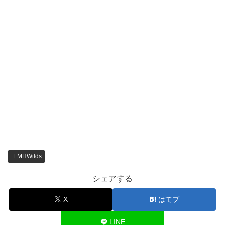
MHWilds
シェアする
X
はてブ
LINE