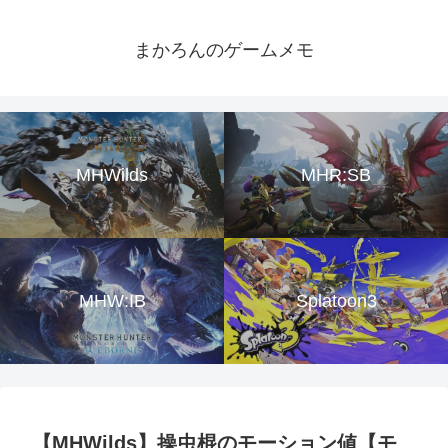
まかろんのゲームメモ
MHWilds
MHR:SB
MHW:IB
Splatoon3
【MHWilds】操虫棍のモーション値【モ