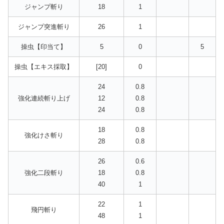
ジャンプ斬り
18
1
ジャンプ突進斬り
26
1
操虫【印当て】
5
0
5
操虫【エキス採取】
[20]
0
24
0.8
強化連続斬り上げ
12
0.8
24
0.8
18
0.8
強化けさ斬り
28
0.8
26
0.6
強化二段斬り
18
0.8
40
1
22
1
飛円斬り
48
1