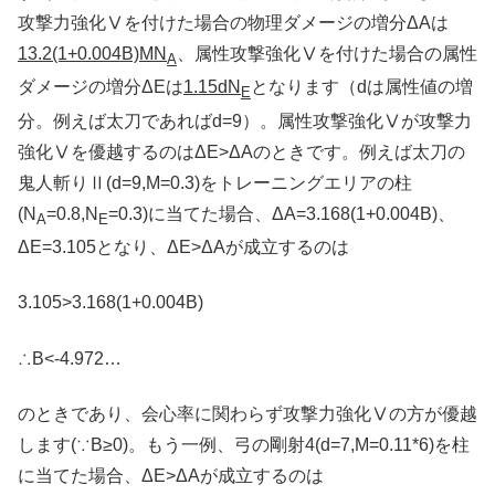
攻撃力強化Ⅴを付けた場合の物理ダメージの増分ΔAは
13.2(1+0.004B)MN
、属性攻撃強化Ⅴを付けた場合の属性
A
ダメージの増分ΔEは
1.15dN
となります（dは属性値の増
E
分。例えば太刀であればd=9）。属性攻撃強化Ⅴが攻撃力
強化Ⅴを優越するのはΔE>ΔAのときです。例えば太刀の
鬼人斬りⅡ(d=9,M=0.3)をトレーニングエリアの柱
(N
=0.8,N
=0.3)に当てた場合、ΔA=3.168(1+0.004B)、
A
E
ΔE=3.105となり、ΔE>ΔAが成立するのは
3.105>3.168(1+0.004B)
∴B<-4.972…
のときであり、会心率に関わらず攻撃力強化Ⅴの方が優越
します(∵B≥0)。もう一例、弓の剛射4(d=7,M=0.11*6)を柱
に当てた場合、ΔE>ΔAが成立するのは