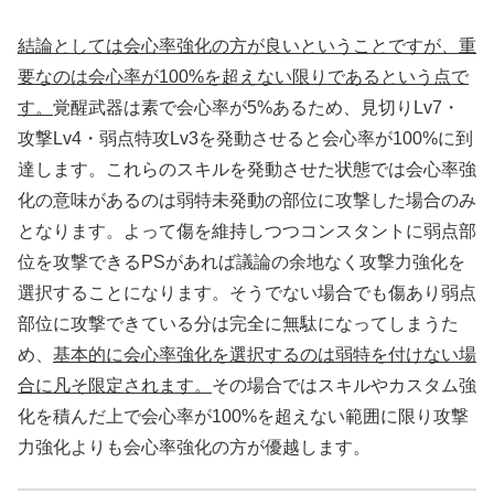
結論としては会心率強化の方が良いということですが、重
要なのは会心率が100%を超えない限りであるという点で
す。
覚醒武器は素で会心率が5%あるため、見切りLv7・
攻撃Lv4・弱点特攻Lv3を発動させると会心率が100%に到
達します。これらのスキルを発動させた状態では会心率強
化の意味があるのは弱特未発動の部位に攻撃した場合のみ
となります。よって傷を維持しつつコンスタントに弱点部
位を攻撃できるPSがあれば議論の余地なく攻撃力強化を
選択することになります。そうでない場合でも傷あり弱点
部位に攻撃できている分は完全に無駄になってしまうた
め、
基本的に会心率強化を選択するのは弱特を付けない場
合に凡そ限定されます。
その場合ではスキルやカスタム強
化を積んだ上で会心率が100%を超えない範囲に限り攻撃
力強化よりも会心率強化の方が優越します。