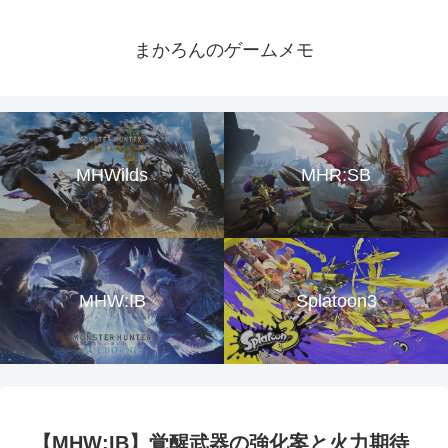
まかろんのゲームメモ
MHWilds
MHR:SB
MHW:IB
Splatoon3
【MHW:IB】覚醒武器の強化案と火力期待