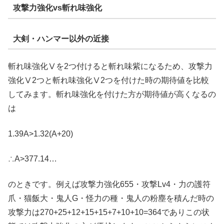
攻撃力強化vs斬れ味強化
大剣・ハンマー以外の近接
斬れ味強化Ⅴを2つ付けると斬れ味紫になるため、攻撃力
強化Ⅴ2つと斬れ味強化Ⅴ2つを付けた時の期待値を比較
してみます。斬れ味強化を付けた方が期待値が高くなるの
は
1.39A>1.32(A+20)
∴A>377.14…
のときです。例えば攻撃力強化655・攻撃Lv4・力の護符
爪・猫飯大・鬼人G・怪力の種・鬼人の粉塵を積んだ時の
攻撃力は270+25+12+15+15+7+10+10=364でありこの状