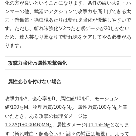
化の方が良い
ということになります。条件の緩い大剣・ハ
ンマーの他、武器のアクションで攻撃力を底上げできる太
刀・狩猟笛・操虫棍あたりは斬れ味強化が優越しやすいで
す。ただし、斬れ味強化Ⅴ2つだと紫ゲージが20しかない
ため、達人芸なり匠なりで斬れ味をケアしてやる必要があ
ります。
攻撃力強化vs属性攻撃強化
属性会心を付けない場合
攻撃力をA、会心率をB、属性値/10をE、モーション
値/100をM、物理肉質/100をN
、属性肉質/100をN
と置
A
E
いたとき、ある攻撃の物理ダメージは
1.32A(1+0.004B)MN
、属性ダメージは
1.15EN
となりま
A
E
す（斬れ味白・超会心Lv3・諸々の補正は無視）。よって