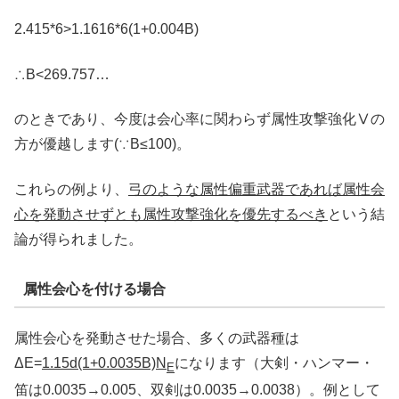
2.415*6>1.1616*6(1+0.004B)
∴B<269.757…
のときであり、今度は会心率に関わらず属性攻撃強化Ⅴの
方が優越します(∵B≤100)。
これらの例より、
弓のような属性偏重武器であれば属性会
心を発動させずとも属性攻撃強化を優先するべき
という結
論が得られました。
属性会心を付ける場合
属性会心を発動させた場合、多くの武器種は
ΔE=
1.15d(1+0.0035B)N
になります（大剣・ハンマー・
E
笛は0.0035→0.005、双剣は0.0035→0.0038）。例として