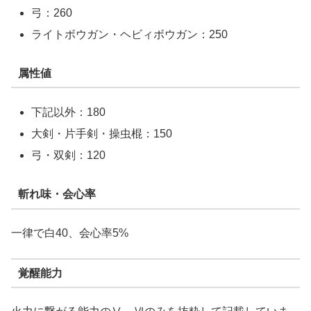
弓：260
ライトボウガン・ヘビィボウガン：250
属性値
下記以外：180
大剣・片手剣・操虫棍：150
弓・双剣：120
斬れ味・会心率
一律で白40、会心率5%
覚醒能力