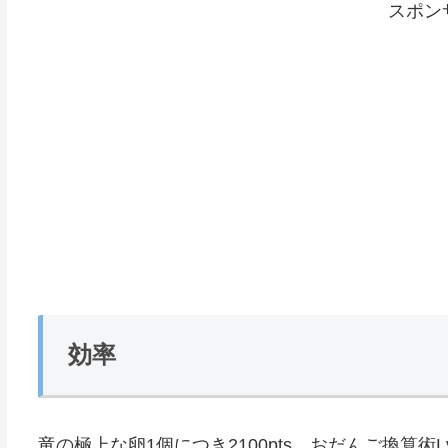
スポン
効率
竜の極上な卵1個につき2100pts、おだんご換算術Lv4