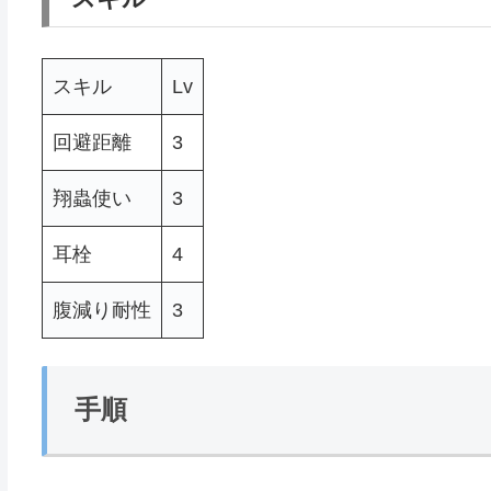
スキル
Lv
回避距離
3
翔蟲使い
3
耳栓
4
腹減り耐性
3
手順