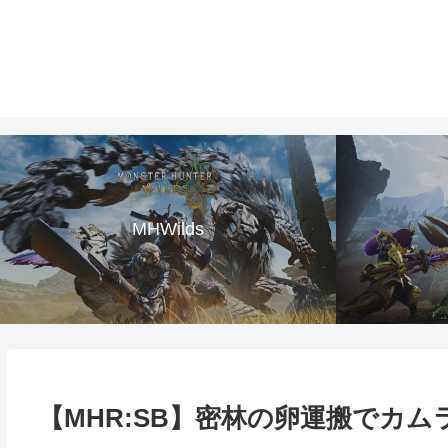
MHWilds
【MHR:SB】密林の卵運搬でカ