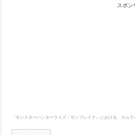
スポン
『
モンスターハンター
ライズ：サンブレイク』における、カムラ