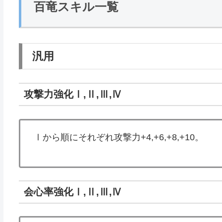
百竜スキル一覧
汎用
攻撃力強化Ⅰ,Ⅱ,Ⅲ,Ⅳ
Ⅰから順にそれぞれ攻撃力+4,+6,+8,+10。
会心率強化Ⅰ,Ⅱ,Ⅲ,Ⅳ