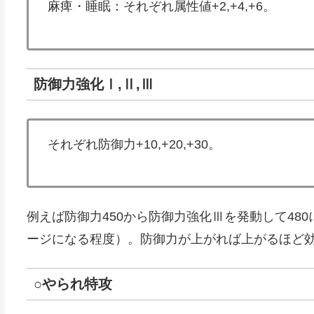
麻痺・睡眠：それぞれ属性値+2,+4,+6。
防御力強化Ⅰ,Ⅱ,Ⅲ
それぞれ防御力+10,+20,+30。
例えば防御力450から防御力強化Ⅲを発動して480
ージになる程度）。防御力が上がれば上がるほど
○やられ特攻