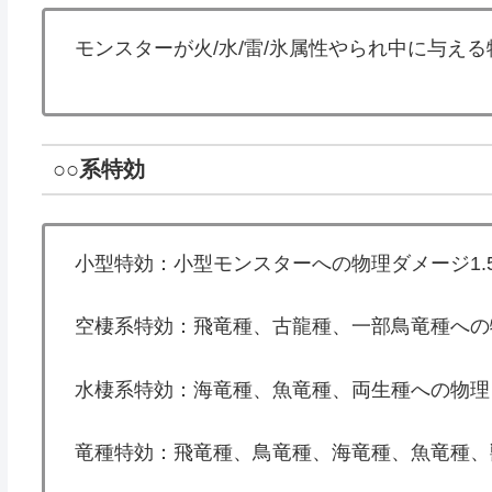
モンスターが火/水/雷/氷属性やられ中に与える
○○系特効
小型特効：小型モンスターへの物理ダメージ1.
空棲系特効：飛竜種、古龍種、一部鳥竜種への物
水棲系特効：海竜種、魚竜種、両生種への物理ダ
竜種特効：飛竜種、鳥竜種、海竜種、魚竜種、獣