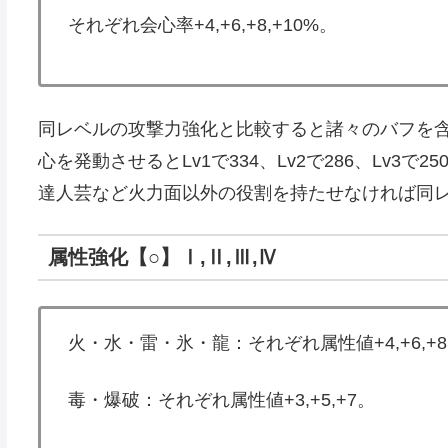
それぞれ会心率+4,+6,+8,+10%。
同レベルの攻撃力強化と比較すると諸々のバフを含
心を発動させるとLv1で334、Lv2で286、Lv
達人芸など火力面以外の役割を持たせなければ同
属性強化【○】Ⅰ,Ⅱ,Ⅲ,Ⅳ
火・水・雷・氷・龍：それぞれ属性値+4,+6,+8,
毒・爆破：それぞれ属性値+3,+5,+7。