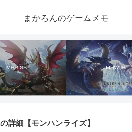
まかろんのゲームメモ
MHR:SB
MHW:IB
効果の詳細【モンハンライズ】