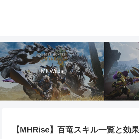
MHWilds
【MHRise】百竜スキル一覧と